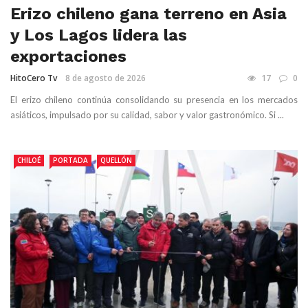
Erizo chileno gana terreno en Asia
y Los Lagos lidera las
exportaciones
HitoCero Tv
8 de agosto de 2026
17
0
El erizo chileno continúa consolidando su presencia en los mercados
asiáticos, impulsado por su calidad, sabor y valor gastronómico. Si ...
CHILOÉ
PORTADA
QUELLÓN