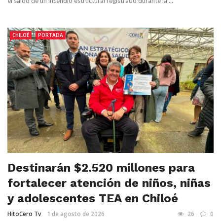
el saldo de un incendio estructural registrado durante la ...
CHILOÉ
PORTADA
Destinarán $2.520 millones para
fortalecer atención de niños, niñas
y adolescentes TEA en Chiloé
HitoCero Tv
1 de agosto de 2026
26
0