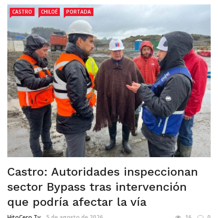
CASTRO
CHILOÉ
PORTADA
Castro: Autoridades inspeccionan
sector Bypass tras intervención
que podría afectar la vía
HitoCero Tv
5 de agosto de 2026
16
0