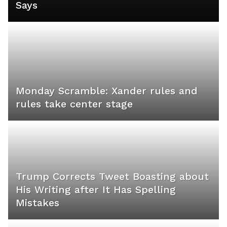
Says
Monday Scramble: Xander rules and
rules take center stage
Trump Corrects Tweet Boasting about
His Writing after It Has Spelling
Mistakes