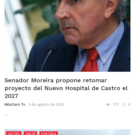
Senador Moreira propone retomar
proyecto del Nuevo Hospital de Castro el
2027
HitoCero Tv
5 de agosto de 2026
172
0
...
CASTRO
CHILOÉ
PORTADA