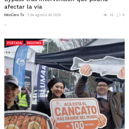
afectar la vía
HitoCero Tv
5 de agosto de 2026
16
0
...
PORTADA
REGIONES