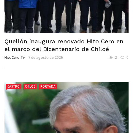
Quellón inaugura renovado Hito Cero en
el marco del Bicentenario de Chiloé
HitoCero Tv
7 de agosto de 2026
2
0
...
CASTRO
CHILOÉ
PORTADA