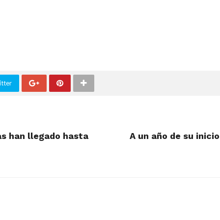
tter
as han llegado hasta
A un año de su inici