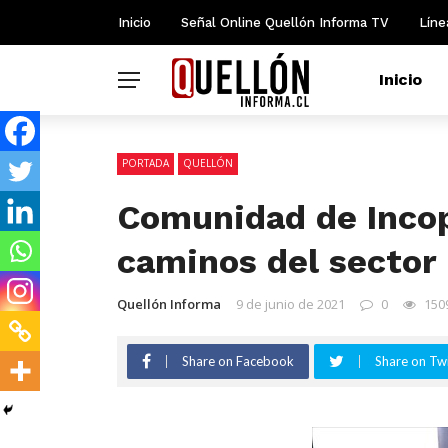
Inicio
Señal Online Quellón Informa TV
Líne
Inicio
PORTADA
QUELLÓN
Comunidad de Incopu
caminos del sector
Quellón Informa
9 de junio de 2021
0
150
Share on Facebook
Share on Twi