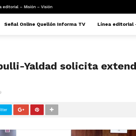
a editorial – Misión – Visión
Señal Online Quellón Informa TV
Línea editorial 
lli-Yaldad solicita exten
9
tter