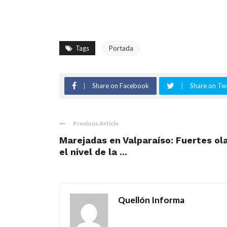
Tags
Portada
Share on Facebook
Share on Twi
Previous Article
Marejadas en Valparaíso: Fuertes ol
el nivel de la ...
Quellón Informa