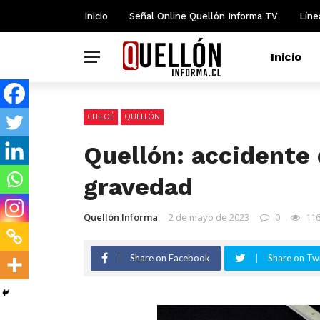
Inicio
Señal Online Quellón Informa TV
Líne
Inicio
CHILOÉ
QUELLÓN
Quellón: accidente
gravedad
Quellón Informa
2 de mayo de 2023
0
11
Share on Facebook
Share on Twi