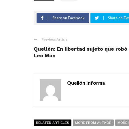
Share on Facebook
Share on Twi
Previous Article
Quellón: En libertad sujeto que rob
Leo Man
Quellón Informa
RELATED ARTICLES
MORE FROM AUTHOR
MORE 