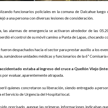
ealizando funcionarios policiales en la comuna de Dalcahue luego
dejó a una persona con diversas lesiones de consideración.
a, las alarmas de emergencia se activaron alrededor de las 05.2
perdió el control de su móvil camino a Punta de Lapas, chocando co
ueron despachados hacia el sector para prestar auxilio a los eve
, sumándose unidades médicas y funcionarios de la 6ª Comisaría d
 accidentado estaba al ingreso del cruce a Quellón Viejo (in
nes por evaluar, aparentemente atrapada.
eril quienes concretaron su liberación, siendo entregado a pers
el Servicio de Urgencia del Hospital local.
a sido precisado, aunque las primeras informaciones indicaban qu