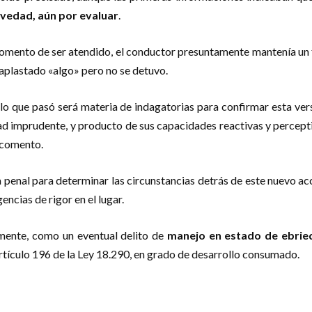
vedad, aún por evaluar
.
 momento de ser atendido, el conductor presuntamente mantenía un f
aplastado «algo» pero no se detuvo.
 lo que pasó será materia de indagatorias para confirmar esta vers
ad imprudente, y producto de sus capacidades reactivas y percepti
n comento.
 penal para determinar las circunstancias detrás de este nuevo ac
encias de rigor en el lugar.
amente, como un eventual delito de
manejo en estado de ebrie
artículo 196 de la Ley 18.290, en grado de desarrollo consumado.