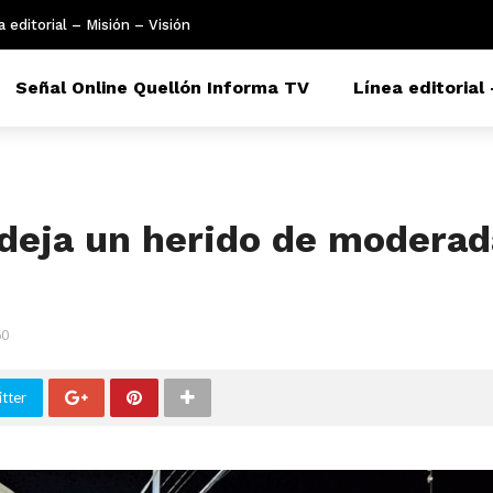
a editorial – Misión – Visión
Señal Online Quellón Informa TV
Línea editorial 
 deja un herido de moderad
60
tter