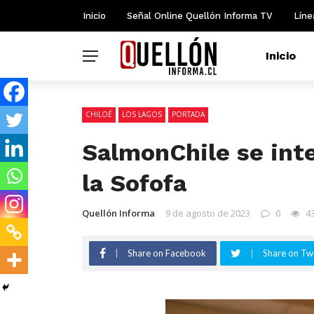
Inicio
Señal Online Quellón Informa TV
Líne
Inicio
CHILOÉ
LOS LAGOS
PORTADA
SalmonChile se int
la Sofofa
Quellón Informa
9 de agosto de 2023
0
4
Share on Facebook
Share on Twi