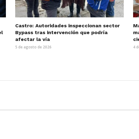
Castro: Autoridades inspeccionan sector
Má
el
Bypass tras intervención que podría
má
afectar la vía
ci
5 de agosto de 2026
4 d