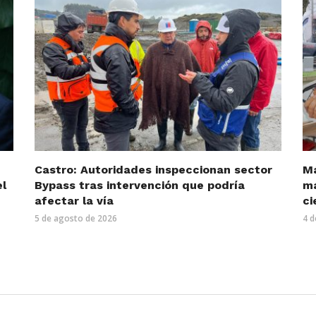
Castro: Autoridades inspeccionan sector
Má
el
Bypass tras intervención que podría
má
afectar la vía
ci
5 de agosto de 2026
4 d