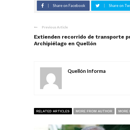
Share on Facebook
Share on Twi
Previous Article
Extienden recorrido de transporte pú
Archipiélago en Quellón
Quellón Informa
RELATED ARTICLES
MORE FROM AUTHOR
MORE 