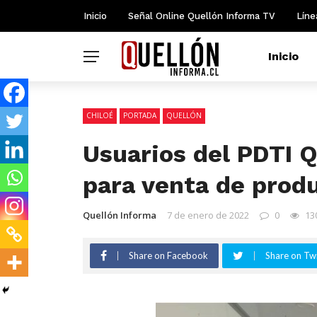
Inicio
Señal Online Quellón Informa TV
Líne
Inicio
CHILOÉ
PORTADA
QUELLÓN
Usuarios del PDTI 
para venta de produ
Quellón Informa
7 de enero de 2022
0
13
Share on Facebook
Share on Twi