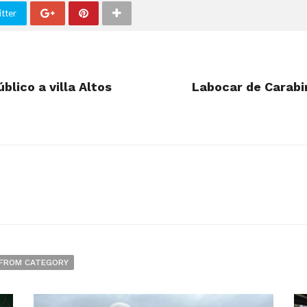
tter
blico a villa Altos
Labocar de Carabi
FROM CATEGORY