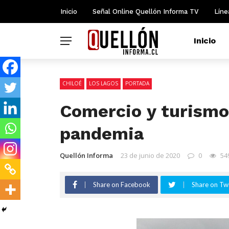
Inicio
Señal Online Quellón Informa TV
Líne
Inicio
CHILOÉ
LOS LAGOS
PORTADA
Comercio y turismo
pandemia
Quellón Informa
23 de junio de 2020
0
54
Share on Facebook
Share on Twi