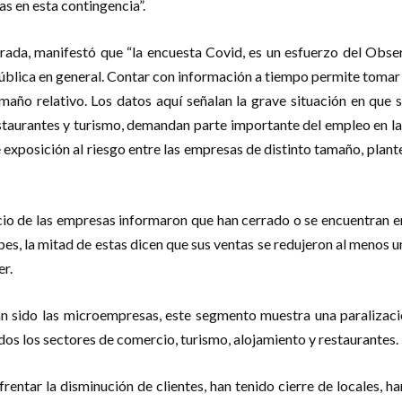
s en esta contingencia”.
rrada, manifestó que “la encuesta Covid, es un esfuerzo del Obse
ública en general. Contar con información a tiempo permite tomar
amaño relativo. Los datos aquí señalan la grave situación en qu
staurantes y turismo, demandan parte importante del empleo en la 
 exposición al riesgo entre las empresas de distinto tamaño, plant
rcio de las empresas informaron que han cerrado o se encuentran 
ipes, la mitad de estas dicen que sus ventas se redujeron al meno
er.
an sido las microempresas, este segmento muestra una paralizaci
dos los sectores de comercio, turismo, alojamiento y restaurantes.
ntar la disminución de clientes, han tenido cierre de locales, ha