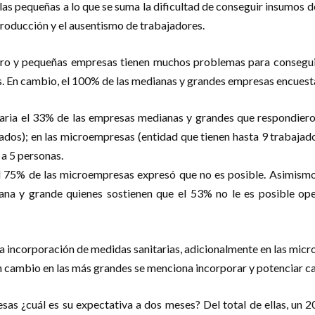
as pequeñas a lo que se suma la dificultad de conseguir insumos d
roducción y el ausentismo de trabajadores.
icro y pequeñas empresas tienen muchos problemas para conseguir
s. En cambio, el 100% de las medianas y grandes empresas encuesta
nitaria el 33% de las empresas medianas y grandes que respondie
dos); en las microempresas (entidad que tienen hasta 9 trabajad
a 5 personas.
 el 75% de las microempresas expresó que no es posible. Asimism
diana y grande quienes sostienen que el 53% no le es posible op
 incorporación de medidas sanitarias, adicionalmente en las micro
en cambio en las más grandes se menciona incorporar y potenciar ca
as ¿cuál es su expectativa a dos meses? Del total de ellas, un 