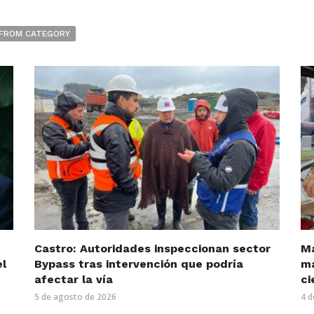
FROM CATEGORY
Castro: Autoridades inspeccionan sector
Má
el
Bypass tras intervención que podría
má
afectar la vía
ci
5 de agosto de 2026
4 d